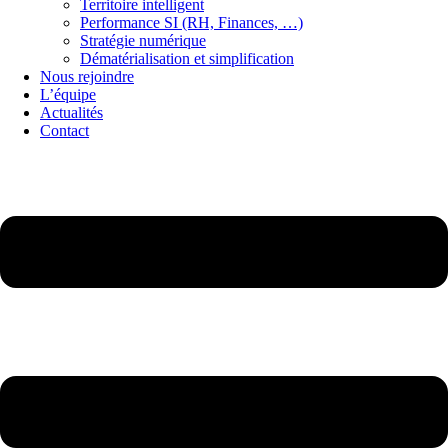
Territoire intelligent
Performance SI (RH, Finances, …)
Stratégie numérique
Dématérialisation et simplification
Nous rejoindre
L’équipe
Actualités
Contact