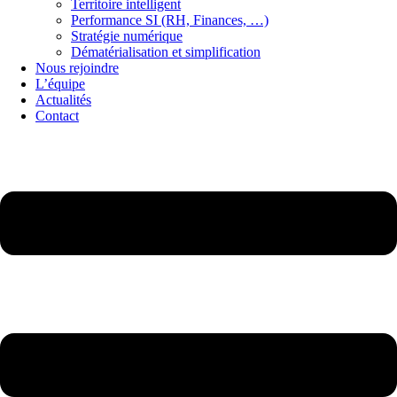
Territoire intelligent
Performance SI (RH, Finances, …)
Stratégie numérique
Dématérialisation et simplification
Nous rejoindre
L’équipe
Actualités
Contact