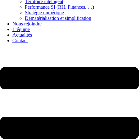
Territoire intelligent
Performance SI (RH, Finances, …)
Stratégie numérique
Dématérialisation et simplification
Nous rejoindre
L’équipe
Actualités
Contact