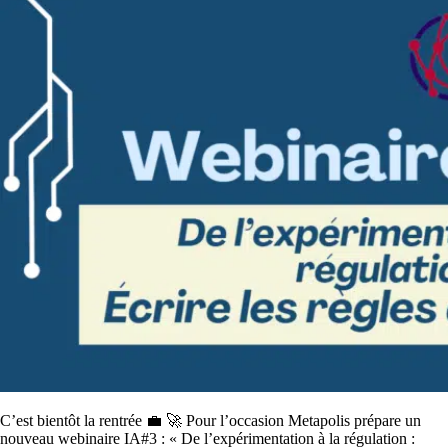
C’est bientôt la rentrée 💼 🚀 Pour l’occasion Metapolis prépare un
nouveau webinaire IA#3 : « De l’expérimentation à la régulation :