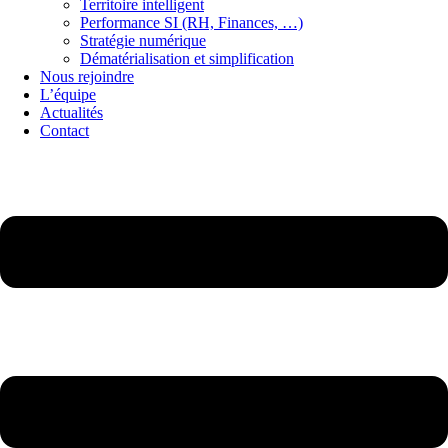
Territoire intelligent
Performance SI (RH, Finances, …)
Stratégie numérique
Dématérialisation et simplification
Nous rejoindre
L’équipe
Actualités
Contact